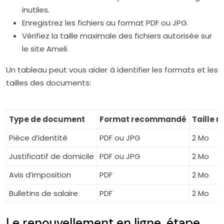
inutiles.
Enregistrez les fichiers au format PDF ou JPG.
Vérifiez la taille maximale des fichiers autorisée sur
le site Ameli.
Un tableau peut vous aider à identifier les formats et les
tailles des documents:
Type de document
Format recommandé
Taille 
Pièce d’identité
PDF ou JPG
2 Mo
Justificatif de domicile
PDF ou JPG
2 Mo
Avis d’imposition
PDF
2 Mo
Bulletins de salaire
PDF
2 Mo
Le renouvellement en ligne, étape