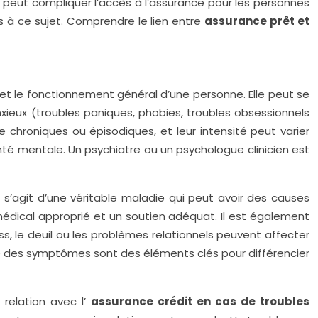
 peut compliquer l’accès à l’assurance pour les personnes
s à ce sujet. Comprendre le lien entre
assurance prêt et
et le fonctionnement général d’une personne. Elle peut se
nxieux (troubles paniques, phobies, troubles obsessionnels
e chroniques ou épisodiques, et leur intensité peut varier
nté mentale. Un psychiatre ou un psychologue clinicien est
 s’agit d’une véritable maladie qui peut avoir des causes
médical approprié et un soutien adéquat. Il est également
ss, le deuil ou les problèmes relationnels peuvent affecter
é des symptômes sont des éléments clés pour différencier
 relation avec l’
assurance crédit en cas de troubles