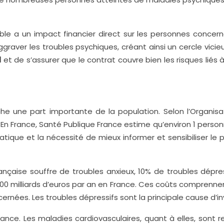
table a un impact financier direct sur les personnes conce
raver les troubles psychiques, créant ainsi un cercle vici
l
et de s’assurer que le contrat couvre bien les risques liés
he une part importante de la population. Selon l’Organisa
n France, Santé Publique France estime qu’environ 1 person
atique et la nécessité de mieux informer et sensibiliser le 
nçaise souffre de troubles anxieux, 10% de troubles dépres
0 milliards d’euros par an en France. Ces coûts comprennen
nées. Les troubles dépressifs sont la principale cause d’in
nce. Les maladies cardiovasculaires, quant à elles, sont 