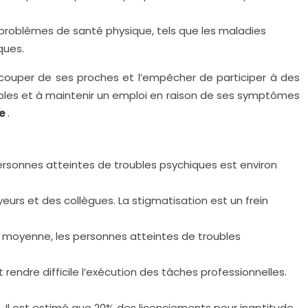
 problèmes de santé physique, tels que les maladies
ques.
a couper de ses proches et l’empêcher de participer à des
ables et à maintenir un emploi en raison de ses symptômes
le
.
personnes atteintes de troubles psychiques est environ
eurs et des collègues. La stigmatisation est un frein
En moyenne, les personnes atteintes de troubles
 rendre difficile l’exécution des tâches professionnelles.
 Il est estimé que 20% des licenciements pour inaptitude