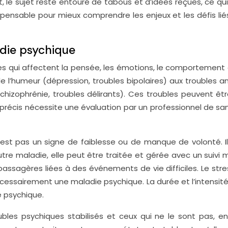
 le sujet reste entouré de tabous et d’idées reçues, ce qui
spensable pour mieux comprendre les enjeux et les défis lié
adie psychique
es qui affectent la pensée, les émotions, le comportement 
e l’humeur (dépression, troubles bipolaires) aux troubles a
hizophrénie, troubles délirants). Ces troubles peuvent êtr
précis nécessite une évaluation par un professionnel de sa
’est pas un signe de faiblesse ou de manque de volonté. Il
re maladie, elle peut être traitée et gérée avec un suivi 
 passagères liées à des événements de vie difficiles. Le stre
cessairement une maladie psychique. La durée et l’intensit
e psychique.
ubles psychiques stabilisés et ceux qui ne le sont pas, en