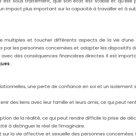
onne est sous traitement, que son état est stable et qu’ell
 un impact plus important sur la capacité à travailler et à su
multiples et toucher différents aspects de la vie d’une 
es par les personnes concernées et adapter les dispositifs
e, avec des conséquences financières directes. Il est import
ques
.
lationnelles, une perte de confiance en soi et un isolement 
r des liens avec leur famille et leurs amis, ce qui peut renf
ion de la réalité, ce qui peut rendre difficile la prise de dé
é à distinguer le réel de l’imaginaire.
sur la vie affective et sexuelle des personnes concernées. 