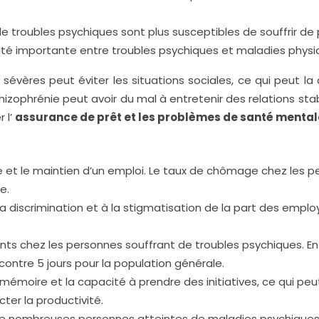
 troubles psychiques sont plus susceptibles de souffrir de
idité importante entre troubles psychiques et maladies physi
sévères peut éviter les situations sociales, ce qui peut l
hizophrénie peut avoir du mal à entretenir des relations st
 l’
assurance de prêt et les problèmes de santé menta
he et le maintien d’un emploi. Le taux de chômage chez les 
e.
 discrimination et à la stigmatisation de la part des employ
uents chez les personnes souffrant de troubles psychiques. 
 contre 5 jours pour la population générale.
mémoire et la capacité à prendre des initiatives, ce qui peut
ter la productivité.
 de nombreuses personnes atteintes de maladies psychiques.